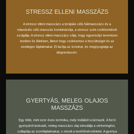
STRESSZ ELLENI MASSZÁZS
A stressz elleni masszázs a terápiás célú hátmasszázs és a
relaxációs célú masszás kombinációja, a stressz szint csökkentését
foglaljon időpontot
szolgálja. A stressz elleni masszázs célja, hogy egyensúlyt teremtsen
testben és lélekben, illetve hogy csökkentse a feszültséget és az
esetleges fájdalmakat. El lazítja az izmokat, és megnyugtatja az
idegrendszert.
GYERTYÁS, MELEG OLAJOS
MASSZÁZS
Egy több, mint ezer éves technika, mely Indiából származik. A forró
foglaljon időpontot
gyertyáról leolvadó, meleg masszázs olaj stimulálja a vérkeringést,
csillapítja az izomfájdalmakat, s növeli a testhőmérsékletet. A gyertya