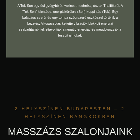
A Tok Sen egy ősi gyógyító és wellness technika, észak Thaiföldről. A
"Tok Sen" jelentése: energiakörökre (Sen) koppintás (Tok). Egy
foglaljon időpontot
kalapács szerű, és egy tompa szög szerű eszközzel történik a
kezelés. A kopácsolás keltette vibrációk blokkolt energiát
szabadítanak fel, eltávolítják a negatív energiát, és megdolgozzák a
feszült izmokat.
2 HELYSZÍNEN BUDAPESTEN – 2
HELYSZÍNEN BANGKOKBAN
MASSZÁZS SZALONJAINK