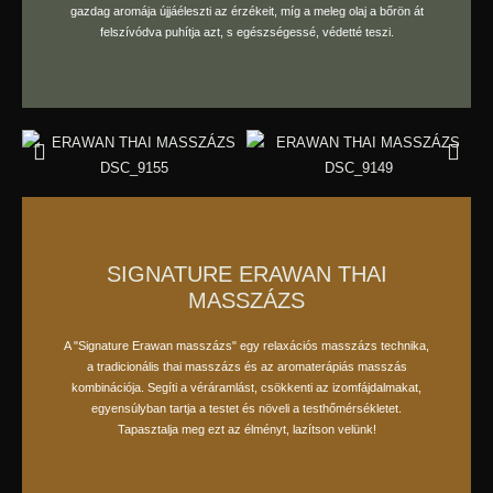
gazdag aromája újjáéleszti az érzékeit, míg a meleg olaj a bőrön át
felszívódva puhítja azt, s egészségessé, védetté teszi.
SIGNATURE ERAWAN THAI
MASSZÁZS
A "Signature Erawan masszázs" egy relaxációs masszázs technika,
foglaljon időpontot
a tradicionális thai masszázs és az aromaterápiás masszás
kombinációja. Segíti a véráramlást, csökkenti az izomfájdalmakat,
egyensúlyban tartja a testet és növeli a testhőmérsékletet.
Tapasztalja meg ezt az élményt, lazítson velünk!