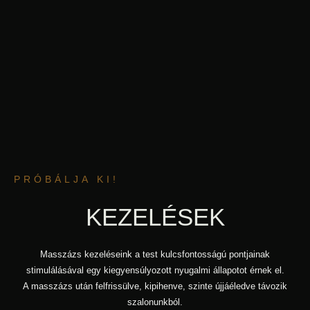
PRÓBÁLJA KI!
KEZELÉSEK
Masszázs kezeléseink a test kulcsfontosságú pontjainak
stimulálásával egy kiegyensúlyozott nyugalmi állapotot érnek el.
A masszázs után felfrissülve, kipihenve, szinte újjáéledve távozik
szalonunkból.