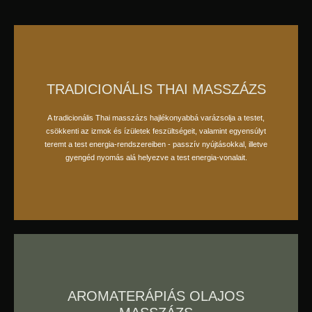
TRADICIONÁLIS THAI MASSZÁZS
A tradicionális Thai masszázs hajlékonyabbá varázsolja a testet,
foglaljon időpontot
csökkenti az izmok és ízületek feszültségeit, valamint egyensúlyt
teremt a test energia-rendszereiben - passzív nyújtásokkal, illetve
gyengéd nyomás alá helyezve a test energia-vonalait.
AROMATERÁPIÁS OLAJOS