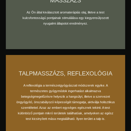
MASSZÁZS
foglaljon időpontot
Az Ön által kiválasztott aromaterápiás olaj, illetve a test
kulcsfontosságú pontjainak stimulálása egy kiegyensúlyozott
nyugalmi állapotot eredményez.
TALPMASSZÁZS, REFLEXOLÓGIA
A reflexológia a természetgyógyászati módszerek egyike. A
természetes gyógymódok ingerhatást alkalmazva
foglaljon időpontot
betegségmegelőzésre helyezik a hangsúlyt, illetve a szervezet
öngyógyító, önszabályozó képességét támogatja, aktiválja holisztikus
szemlélettel. Azaz az embert egységes egésznek tekinti. A test
különböző pontjain mikró területek találhatóak, amelyeken az egész
test kicsinyített mása megtalálható. Ilyen terület a talp is.