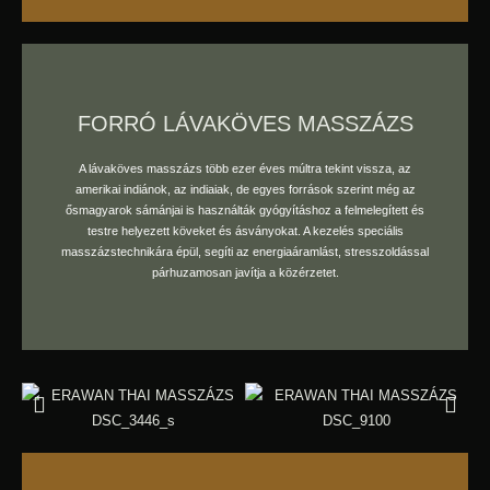
FORRÓ LÁVAKÖVES MASSZÁZS
A lávaköves masszázs több ezer éves múltra tekint vissza, az
amerikai indiánok, az indiaiak, de egyes források szerint még az
foglaljon időpontot
ősmagyarok sámánjai is használták gyógyításhoz a felmelegített és
testre helyezett köveket és ásványokat. A kezelés speciális
masszázstechnikára épül, segíti az energiaáramlást, stresszoldással
párhuzamosan javítja a közérzetet.