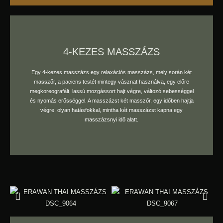
4-KEZES MASSZÁZS
Egy 4-kezes masszázs egy relaxációs masszázs, mely során két
masszőr, a paciens testét mintegy vásznat használva, egy előre
foglaljon időpontot
megkoreografált, lassú mozgássort hajt végre, változó sebességgel
és nyomás erősséggel. A masszázst két masszőr, egy időben hajtja
végre, olyan hatásfokkal, mintha két masszázst kapna egy
masszázsnyi idő alatt.