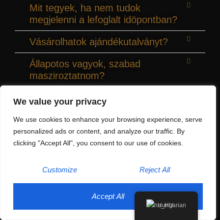
Mit tegyek, ha nem tudok
megjelenni a lefoglalt idöpontban?
Vásárolhatok ajándékutalványt?
Állapotos vagyok, szabad
masziroztatnom?
Milyen masszázs tipust ajánlanak
We value your privacy
elsö látogatás esetén?
We use cookies to enhance your browsing experience, serve
Kinálnak szexuális jellegü
personalized ads or content, and analyze our traffic. By
szolgáltatást, erotikus masszázst?
clicking "Accept All", you consent to our use of cookies.
Customize
Reject All
Accept All
Hungarian