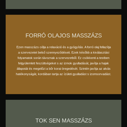
FORRÓ OLAJOS MASSZÁZS
Ezen masszázs célja a relaxáció és a gyógyítás. A forró olaj fellazítja
a szervezetet belső szennyeződéseit. Ezek később a kiválasztási
foglaljon időpontot
folyamatok során távoznak a szervezetből. Ez csökkenti a testben
felgyülemlett feszültségeket s az izmok gyulladását, javítja a hajak
állapotát és megelőzi a bőr korai öregedését. Szintén javítja az alvás
hatékonyságát, kordában tartja az ízületi gyulladást s izomsorvadást.
TOK SEN MASSZÁZS