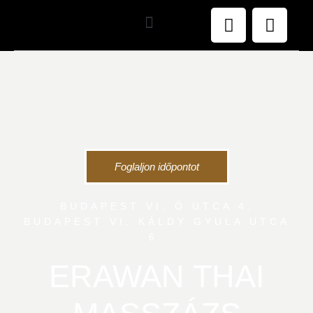
Foglaljon időpontot
BUDAPEST VI, Ó UTCA 4.
BUDAPEST VI, KÁLDY GYULA UTCA
6.
ERAWAN THAI