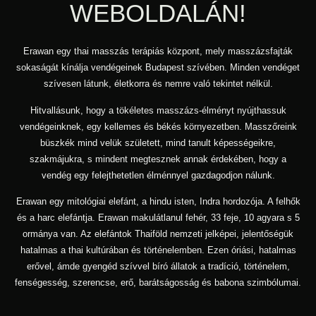
WEBOLDALÁN!
Erawan egy thai masszás terápiás központ, mely masszázsfajták
sokaságát kínálja vendégeinek Budapest szívében. Minden vendéget
szívesen látunk, életkorra és nemre való tekintet nélkül.
Hitvallásunk, hogy a tökéletes masszázs-élményt nyújthassuk
vendégeinknek, egy kellemes és békés környezetben. Masszőreink
büszkék mind velük született, mind tanult képességeikre,
szakmájukra, s mindent megtesznek annak érdekében, hogy a
vendég egy felejthetetlen élménnyel gazdagodjon nálunk.
Erawan egy mitológiai elefánt, a hindu isten, Indra hordozója. A felhők
és a harc elefántja. Erawan makulátlanul fehér, 33 feje, 10 agyara s 5
ormánya van. Az elefántok Thaiföld nemzeti jelképei, jelentőségük
hatalmas a thai kultúrában és történelemben. Ezen óriási, hatalmas
erővel, ámde gyengéd szívvel bíró állatok a tradíció, történelem,
fenségesség, szerencse, erő, barátságosság és babona szimbólumai.