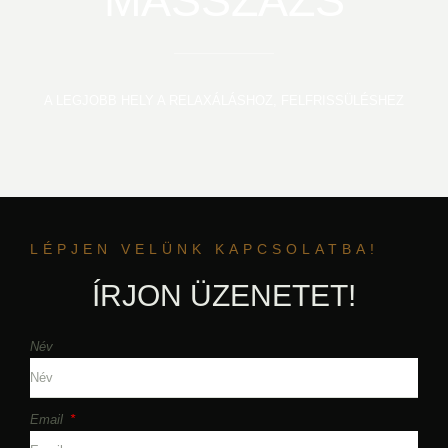
MASSZÁZS
A LEGJOBB HELY A RELAXÁLÁSHOZ, FELFRISSÜLÉSHEZ
LÉPJEN VELÜNK KAPCSOLATBA!
ÍRJON ÜZENETET!
Név
Email