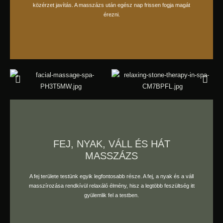
közérzet javítás. A masszázs után egész nap frissen fogja magát
érezni.
FEJ, NYAK, VÁLL ÉS HÁT
MASSZÁZS
foglaljon időpontot
A fej területe testünk egyik legfontosabb része. A fej, a nyak és a váll
masszírozása rendkívül relaxáló élmény, hisz a legtöbb feszültség itt
gyülemlik fel a testben.